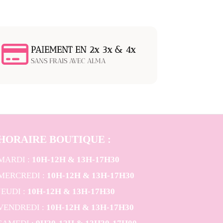
PAIEMENT EN 2x 3x & 4x
SANS FRAIS AVEC ALMA
HORAIRE BOUTIQUE
:
MARDI :
10H-12H & 13H-17H30
MERCREDI :
10H-12H & 13H-17H30
JEUDI :
10H-12H & 13H-17H30
VENDREDI :
10H-12H & 13H-17H30