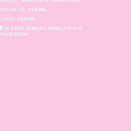
SAMEDI :
9H30-12H & 13H30-17H00
DIMANCHE :
FERMÉ
LUNDI :
FERMÉ

24 A RUE SARDA GARRIGA 97419,
POSSESSION