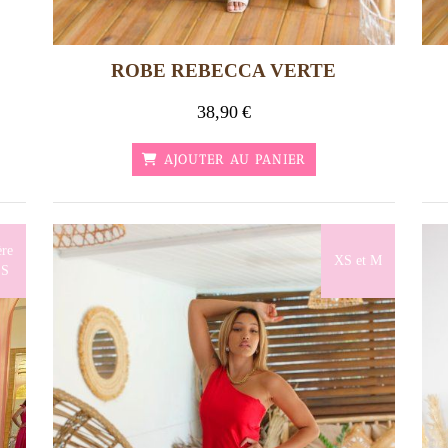
ROBE REBECCA VERTE
38,90
€
AJOUTER AU PANIER
ère
XS et M
 S