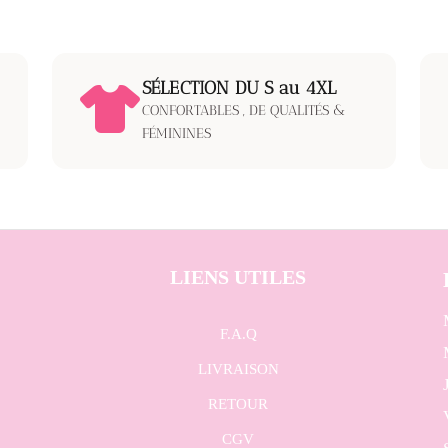
S
É
LECTION DU S au 4XL
CONFORTABLES , DE QUALITÉS &
FÉMININES
LIENS UTILES
F.A.Q
LIVRAISON
RETOUR
CGV