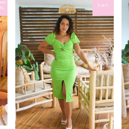
uté
S au L
4XL