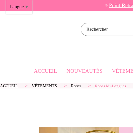
Panneau de gestion des cookies
✨
Point Retr
Langue
▼
Rechercher sur l
ACCUEIL
NOUVEAUTÉS
VÊTEME
ACCUEIL
VÊTEMENTS
Robes
Robes Mi-Longues
Robes Cou
Robes Mi
Robes Lo