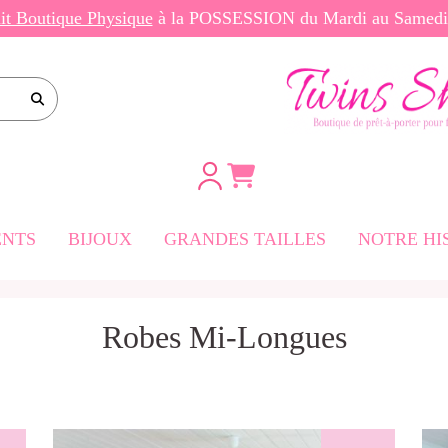
ait Boutique Physique
à la POSSESSION du Mardi au Same
e site
NTS
BIJOUX
GRANDES TAILLES
NOTRE HI
rtes
Robes Mi-Longues
-Longues
ngues