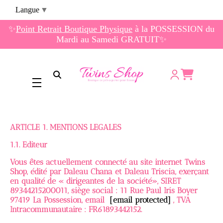
Panneau de gestion des cookies
Langue
▼
✨
Point Retrait Boutique Physique
à la POSSESSION du
Mardi au Samedi GRATUIT✨
Ouvrir la recherche
ARTICLE 1. MENTIONS LEGALES
1.1. Editeur
Vous êtes actuellement connecté au site internet Twins
Shop, édité par Daleau Chana et Daleau Triscia, exerçant
en qualité de « dirigeantes de la société», SIRET
89344215200011, siège social : 11 Rue Paul Iris Boyer
97419 La Possession, email
[email protected]
, TVA
Intracommunautaire : FR61893442152.