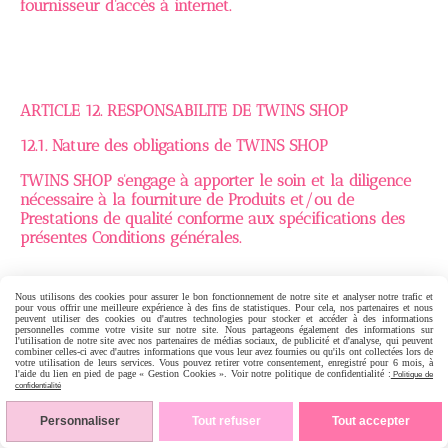
fournisseur d'accès à internet.
ARTICLE 12. RESPONSABILITE DE TWINS SHOP
12.1. Nature des obligations de TWINS SHOP
TWINS SHOP s'engage à apporter le soin et la diligence
nécessaire à la fourniture de Produits et/ou de
Prestations de qualité conforme aux spécifications des
présentes Conditions générales.
Nous utilisons des cookies pour assurer le bon fonctionnement de notre site et analyser notre trafic et
12.2. Force majeure - Faute du Client
pour vous offrir une meilleure expérience à des fins de statistiques. Pour cela, nos partenaires et nous
peuvent utiliser des cookies ou d'autres technologies pour stocker et accéder à des informations
personnelles comme votre visite sur notre site. Nous partageons également des informations sur
TWINS SHOP n'engagera pas sa responsabilité en cas de
l'utilisation de notre site avec nos partenaires de médias sociaux, de publicité et d'analyse, qui peuvent
combiner celles-ci avec d'autres informations que vous leur avez fournies ou qu'ils ont collectées lors de
force majeure ou de faute du Client, telles que définies
votre utilisation de leurs services. Vous pouvez retirer votre consentement, enregistré pour 6 mois, à
l'aide du lien en pied de page « Gestion Cookies ». Voir notre politique de confidentialité :
Politique de
au présent article :
confidentialité
Personnaliser
Tout refuser
Tout accepter