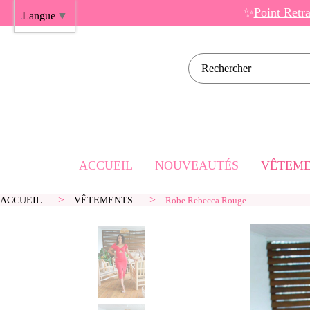
Panneau de gestion des cookies
✨
Point Retr
Langue
▼
Rechercher sur l
ACCUEIL
NOUVEAUTÉS
VÊTEME
ACCUEIL
VÊTEMENTS
Robe Rebecca Rouge
Robes Cou
Robes Mi
Robes Lo