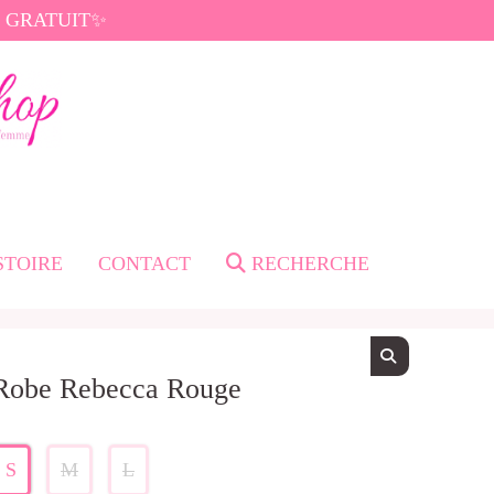
di GRATUIT✨
STOIRE
CONTACT
RECHERCHE
Robe Rebecca Rouge
S
M
L