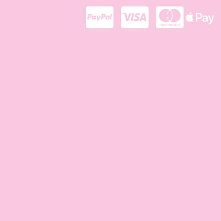



