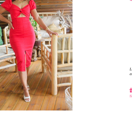
L
e
r