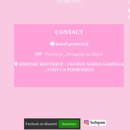
ENTRETIEN
CONTACT

[email protected]
MP
: Facebook ,
Instagram
ou Tiktok

ADRESSE BOUTIQUE : 24A RUE SARDA GARRIGA
, 97419 LA POSSESSION
Autoriser
Facebook est désactivé.