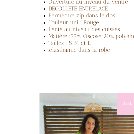
Ouverture au niveau du ventre
DÉCOLLETÉ ENTRELACÉ
Fermeture zip dans le dos
Couleur uni : Rouge
Fente au niveau des cuisses
Matière :77% Viscose 20% polyam
Tailles : S, M et L
,elasthanne dans la robe
Derniere pièce
S au L
L