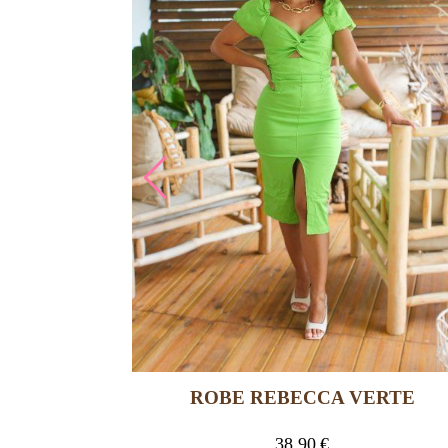
ROBE REBECCA VERTE
ER
38,90
€