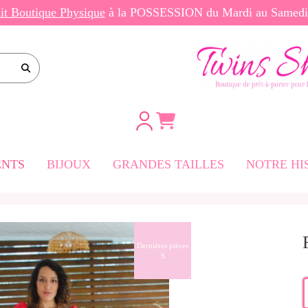
ait Boutique Physique
à la POSSESSION du Mardi au Same
e site
NTS
BIJOUX
GRANDES TAILLES
NOTRE HI
rtes
-Longues
Dernières pièces
S
ngues