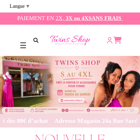
Panneau de gestion des cookies
Langue
▼
PAIEMENT EN
2X,
3X ou 4XSANS FRAIS
Ouvrir la recherche
0€ d’achat
Adresse Magasin 24a Rue Sarda Garrig