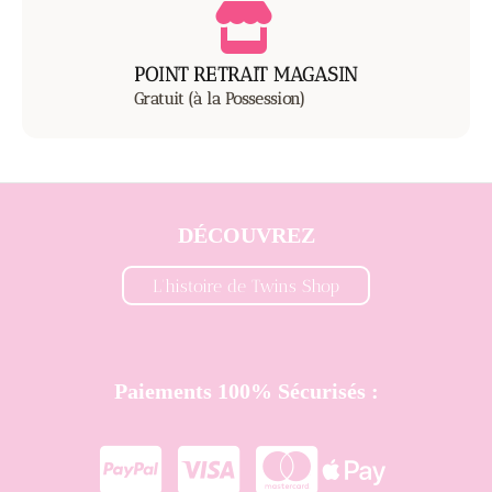
POINT RETRAIT MAGASIN
Gratuit (à la Possession)
DÉCOUVREZ
L'histoire de Twins Shop
Paiements 100% Sécurisés :



