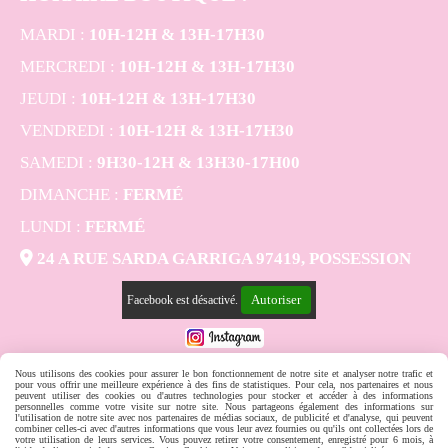
MARDI :
10H-12H & 13H-17H30
MERCREDI :
10H-12H & 13H-17H30
JEUDI :
10H-12H & 13H-17H30
VENDREDI :
10H-12H & 13H-17H30
SAMEDI :
9H30-12H & 13H30-17H00
DIMANCHE :
FERMÉ
LUNDI :
FERMÉ

24 A RUE SARDA GARRIGA 97419, POSSESSION
Autoriser
Facebook est désactivé.
Nous utilisons des cookies pour assurer le bon fonctionnement de notre site et analyser notre trafic et
MENTIONS LÉGALES
CONDITIONS GÉNÉRALES DE VENTE
SE RÉTRACTER
POLITIQUE DE CONFIDENTIALITÉ
GESTION COOKIES
MON COMPTE
pour vous offrir une meilleure expérience à des fins de statistiques. Pour cela, nos partenaires et nous
peuvent utiliser des cookies ou d'autres technologies pour stocker et accéder à des informations
CRÉER UN SITE INTERNET
personnelles comme votre visite sur notre site. Nous partageons également des informations sur
l'utilisation de notre site avec nos partenaires de médias sociaux, de publicité et d'analyse, qui peuvent
combiner celles-ci avec d'autres informations que vous leur avez fournies ou qu'ils ont collectées lors de
votre utilisation de leurs services. Vous pouvez retirer votre consentement, enregistré pour 6 mois, à