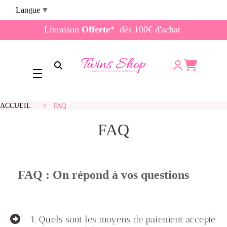
Panneau de gestion des cookies
Langue
▼
Livraison
Offerte
* dès 100€ d'achat
Ouvrir la recherche
ACCUEIL
FAQ
FAQ
FAQ : On répond à vos questions
1.
Quels sont les moyens de paiement accepté