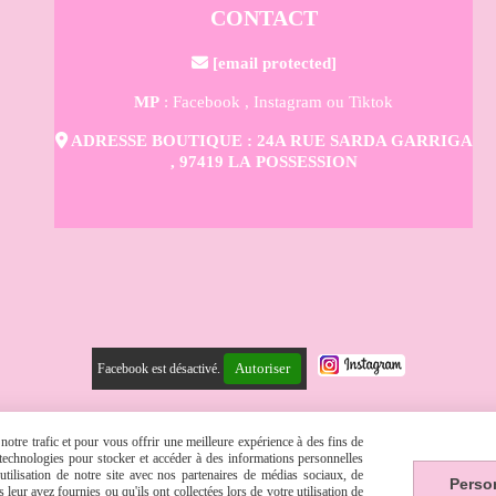
CONTACT

[email protected]
MP
: Facebook ,
Instagram
ou Tiktok

ADRESSE BOUTIQUE : 24A RUE SARDA GARRIGA
, 97419 LA POSSESSION
Autoriser
Facebook est désactivé.
 LÉGALES
CONDITIONS GÉNÉRALES DE VENTE
SE RÉTRACTER
POLITIQUE DE CONFIDENTIALITÉ
GESTION COOKIES
MON COMPTE
CRÉER UN SITE
otre trafic et pour vous offrir une meilleure expérience à des fins de
s technologies pour stocker et accéder à des informations personnelles
tilisation de notre site avec nos partenaires de médias sociaux, de
Perso
leur avez fournies ou qu'ils ont collectées lors de votre utilisation de