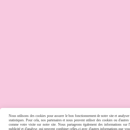
MENTIONS
Nous utilisons des cookies pour assurer le bon fonctionnement de notre site et analyser n
statistiques. Pour cela, nos partenaires et nous peuvent utiliser des cookies ou d'autre
comme votre visite sur notre site. Nous partageons également des informations sur l'u
publicité et d'analyse, qui peuvent combiner celles-ci avec d'autres informations que vous 