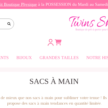
ait Boutique Physique
à la POSSESSION du Mardi au Same
e site
NTS
BIJOUX
GRANDES TAILLES
NOTRE HI
rtes
SACS À MAIN
-Longues
ngues
i de mieux que
nos sacs à main
pour
sublimer
votre tenue ! Ils
propose des
sacs à main
tendances
en quantité limitée.