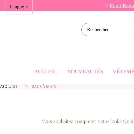
Panneau de gestion des cookies
✨
Point Retr
Langue
▼
Rechercher sur l
ACCUEIL
NOUVEAUTÉS
VÊTEME
ACCUEIL
SACS À MAIN
Robes Cou
Robes Mi
Robes Lo
Vous souhaitez compléter votre look? Quo