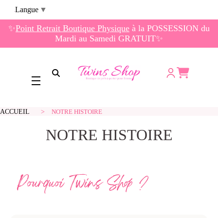
Panneau de gestion des cookies
Langue
▼
✨
Point Retrait Boutique Physique
à la POSSESSION du
Mardi au Samedi GRATUIT✨
Ouvrir la recherche
ACCUEIL
NOTRE HISTOIRE
NOTRE HISTOIRE
Pourquoi Twins Shop
?