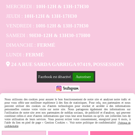
MERCREDI :
10H-12H & 13H-17H30
JEUDI :
10H-12H & 13H-17H30
VENDREDI :
10H-12H & 13H-17H30
SAMEDI :
9H30-12H & 13H30-17H00
DIMANCHE :
FERMÉ
LUNDI :
FERMÉ

24 A RUE SARDA GARRIGA 97419, POSSESSION
Autoriser
Facebook est désactivé.
Nous utilisons des cookies pour assurer le bon fonctionnement de notre site et analyser notre trafic et
MENTIONS LÉGALES
CONDITIONS GÉNÉRALES DE VENTE
SE RÉTRACTER
POLITIQUE DE CONFIDENTIALITÉ
GESTION COOKIES
MON COMPTE
pour vous offrir une meilleure expérience à des fins de statistiques. Pour cela, nos partenaires et nous
peuvent utiliser des cookies ou d'autres technologies pour stocker et accéder à des informations
CRÉER UN SITE INTERNET
personnelles comme votre visite sur notre site. Nous partageons également des informations sur
l'utilisation de notre site avec nos partenaires de médias sociaux, de publicité et d'analyse, qui peuvent
combiner celles-ci avec d'autres informations que vous leur avez fournies ou qu'ils ont collectées lors de
votre utilisation de leurs services. Vous pouvez retirer votre consentement, enregistré pour 6 mois, à
l'aide du lien en pied de page « Gestion Cookies ». Voir notre politique de confidentialité :
Politique de
confidentialité