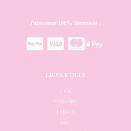
Paiements 100% Sécurisés :




LIENS UTILES
F.A.Q
LIVRAISON
RETOUR
CGV