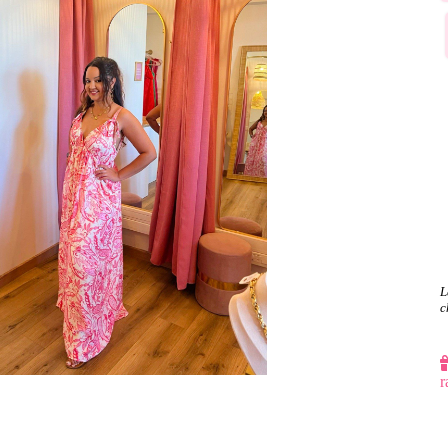
L
c
r