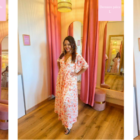
e
Derniere pièce
L