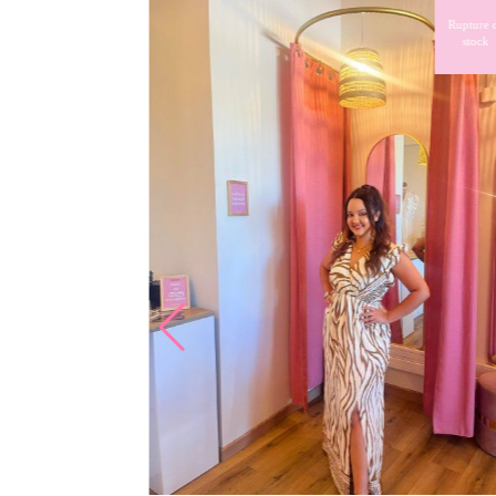
Nouveauté L au
Rupture d
4XL
stock