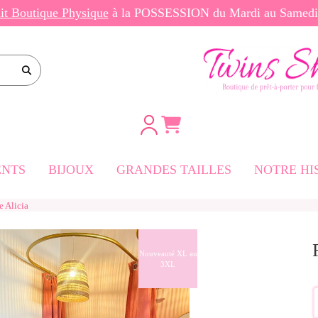
ait Boutique Physique
à la POSSESSION du Mardi au Same
e site
NTS
BIJOUX
GRANDES TAILLES
NOTRE HI
e Alicia
rtes
-Longues
Nouveauté XL au
3XL
ngues