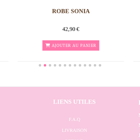
ROBE SONIA
42,90
€
AJOUTER AU PANIER
LIENS UTILES
F.A.Q
LIVRAISON