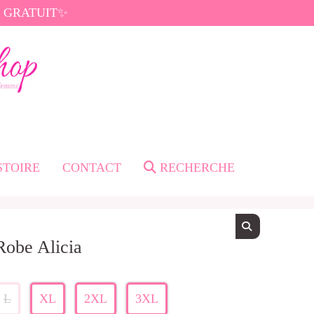
di GRATUIT✨
STOIRE
CONTACT
RECHERCHE
Robe Alicia
L
XL
2XL
3XL