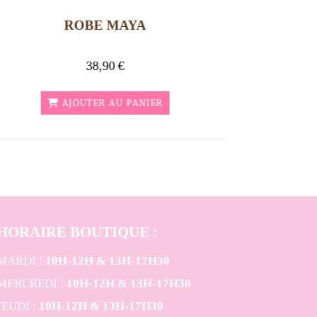
ROBE MAYA
38,90
€
AJOUTER AU PANIER
HORAIRE BOUTIQUE
:
MARDI :
10H-12H & 13H-17H30
MERCREDI :
10H-12H & 13H-17H30
JEUDI :
10H-12H & 13H-17H30