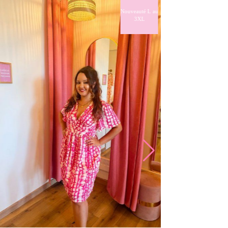
Nouveauté L au
3XL