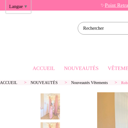
Panneau de gestion des cookies
✨
Point Retr
Langue
▼
Rechercher sur l
ACCUEIL
NOUVEAUTÉS
VÊTEME
ACCUEIL
NOUVEAUTÉS
Nouveautés Vêtements
Rob
Robes Cou
Robes Mi
Robes Lo