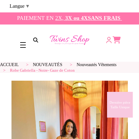
Panneau de gestion des cookies
Langue
▼
PAIEMENT EN
2X,
3X ou 4XSANS FRAIS
Ouvrir la recherche
ACCUEIL
NOUVEAUTÉS
Nouveautés Vêtements
Robe Gabriella - Noire- Gaze de Coton
Dernière pièce
Taille Unique